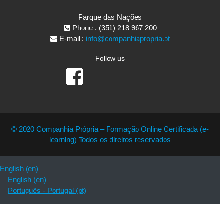
Parque das Nações
Phone : (351) 218 967 200
E-mail :
info@companhiapropria.pt
Follow us
© 2020 Companhia Própria – Formação Online Certificada (e-
learning) Todos os direitos reservados
English ‎(en)‎
English ‎(en)‎
Português - Portugal ‎(pt)‎